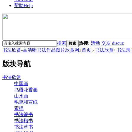
帮助
Help
搜索
热搜:
活动
交友
discuz
搜索
书法欣赏-高清晰书法作品图片欣赏网
»
首页
›
书法欣赏
›
书法隶
版块导航
书法欣赏
中国画
鸟语花香画
山水画
毛笔和宣纸
素描
书法篆书
书法楷书
书法草书