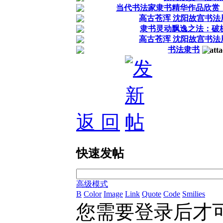
当代书法家隶书精华作品欣赏
高古苍浑 沈阳故宫书法
隶书灵动飘逸之法：破
高古苍浑 沈阳故宫书法
书法隶书
返 回
快速发帖
高级模式
B
Color
Image
Link
Quote
Code
Smilies
您需要登录后才