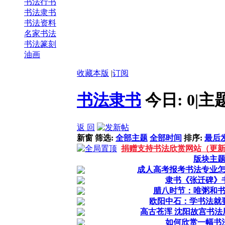
‌书法行书
书法隶书
书法资料
名家书法
书法篆刻
油画
收藏本版
|
订阅
书法隶书
今日:
0
|
主
返 回
新窗
筛选:
全部主题
全部时间
排序:
最后
捐赠支持书法欣赏网站（更
版块主
成人高考报考书法专业
隶书《张迁碑》
腊八时节：唯粥和
欧阳中石：学书法就
高古苍浑 沈阳故宫书法
如何欣赏一幅书