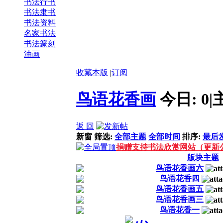
‌书法行书
书法隶书
书法资料
名家书法
书法篆刻
油画
收藏本版
|
订阅
鸟语花香画
今日:
0
|
返 回
新窗
筛选:
全部主题
全部时间
排序:
最后
捐赠支持书法欣赏网站（更新
版块主题
鸟语花香画六
鸟语花香四
鸟语花香画五
鸟语花香画三
鸟语花香一