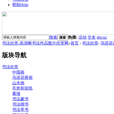
帮助
Help
搜索
热搜:
活动
交友
discuz
搜索
书法欣赏-高清晰书法作品图片欣赏网
»
首页
›
书法欣赏
›
鸟语花
版块导航
书法欣赏
中国画
鸟语花香画
山水画
毛笔和宣纸
素描
书法篆书
书法楷书
书法草书