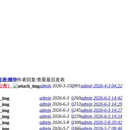
发表
|
精华
作者
回复/查看
最后发表
公布）
admin
2026-3-15
0
991
admin
2026-4-3 04:22
admin
2026-6-3
0
260
admin
2026-6-3 14:42
admin
2026-6-3
0
232
admin
2026-6-3 14:29
admin
2026-6-3
0
245
admin
2026-6-3 14:27
admin
2026-6-3
0
229
admin
2026-6-3 14:24
admin
2026-5-8
0
308
admin
2026-5-8 20:42
admin
2026-5-7
0
366
admin
2026-5-7 08:46