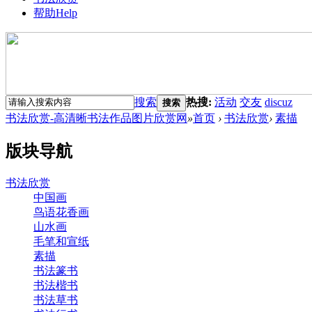
帮助
Help
搜索
热搜:
活动
交友
discuz
搜索
书法欣赏-高清晰书法作品图片欣赏网
»
首页
›
书法欣赏
›
素描
版块导航
书法欣赏
中国画
鸟语花香画
山水画
毛笔和宣纸
素描
书法篆书
书法楷书
书法草书