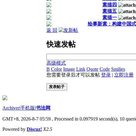
素描四
素描五
素描一
绘事新素：构建中国
返 回
快速发帖
高级模式
B
Color
Image
Link
Quote
Code
Smilies
您需要登录后才可以发帖
登录
|
立即注册
发表帖子
Archiver
|
手机版
|
书法网
GMT+8, 2026-8-7 05:59
, Processed in 0.097919 second(s), 10 querie
Powered by
Discuz!
X2.5