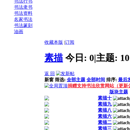
‌书法行书
书法隶书
书法资料
名家书法
书法篆刻
油画
收藏本版
|
订阅
素描
今日:
0
|
主题:
10
返 回
新窗
筛选:
全部主题
全部时间
排序:
最后
捐赠支持书法欣赏网站（更新
版块主题
素描十
素描九
素描八
素描六
素描二
素描三