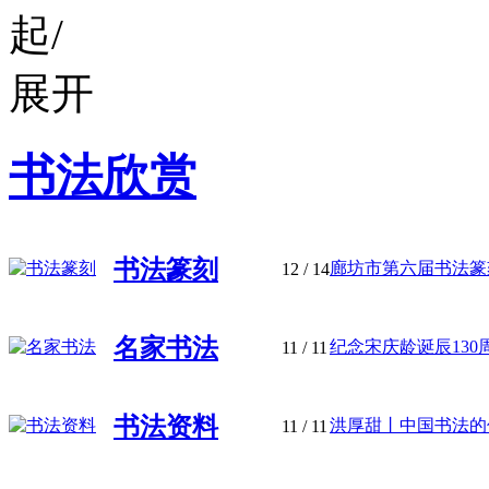
书法欣赏
书法篆刻
廊坊市第六届书法篆刻
12
/ 14
名家书法
纪念宋庆龄诞辰130周
11
/ 11
书法资料
洪厚甜丨中国书法的传
11
/ 11