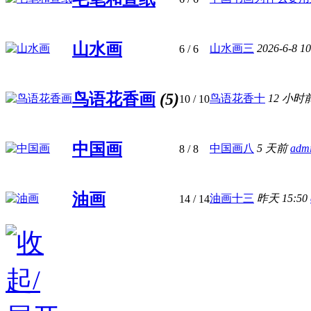
山水画
山水画三
2026-6-8 1
6
/ 6
鸟语花香画
(5)
鸟语花香十
12 小时
10
/ 10
中国画
中国画八
5 天前
adm
8
/ 8
油画
油画十三
昨天 15:50
14
/ 14