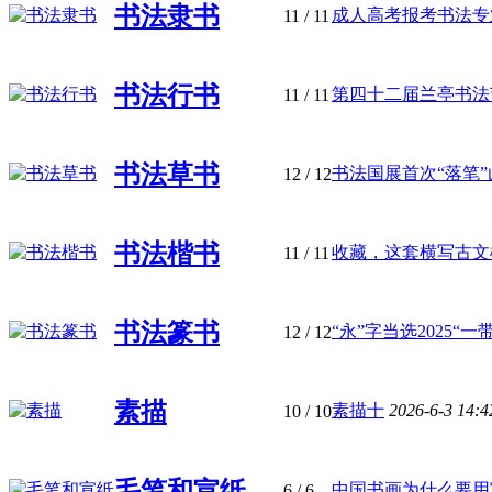
书法隶书
成人高考报考书法专业
11
/ 11
‌书法行书
第四十二届兰亭书法节
11
/ 11
书法草书
书法国展首次“落笔”山西
12
/ 12
书法楷书
收藏，这套横写古文楷
11
/ 11
书法篆书
“永”字当选2025“一带
12
/ 12
素描
素描十
2026-6-3 14:
10
/ 10
毛笔和宣纸
中国书画为什么要用
6
/ 6