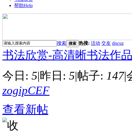
帮助
Help
搜索
热搜:
活动
交友
discuz
搜索
书法欣赏-高清晰书法作
今日:
5
|
昨日:
5
|
帖子:
147
|
zogipCEF
查看新帖